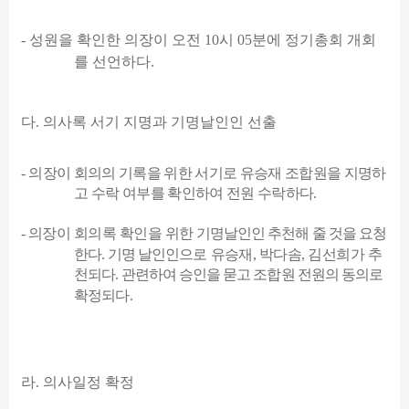
-
성원을 확인한 의장이 오전
10
시
05
분에 정기총회 개회
를 선언하다
.
다
.
의사록 서기 지명과 기명날인인 선출
-
의장이 회의의 기록을 위한 서기로 유승재 조합원을 지명하
고 수락 여부를 확인하여 전원 수락하다
.
-
의장이 회의록 확인을 위한
기명날인인 추천해 줄 것을 요청
한다
.
기명 날인인으로
유승재
,
박다솜
,
김선희가
추
천되다
.
관련하여 승인을 묻고 조합원 전원의 동의로
확정되다
.
라
.
의사일정 확정