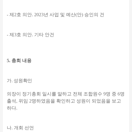
-
제
2
호 의안
. 2023
년 사업 및 예산
(
안
)
승인의 건
-
제
3
호 의안
.
기타 안건
5.
총회 내용
가
.
성원확인
의장이 정기총회 일시를 말하고 전체 조합원수
9
명 중
6
명
출석
,
위임
2
명하였음을 확인하고 성원이 되었음을 보고
하다
.
나
.
개회 선언