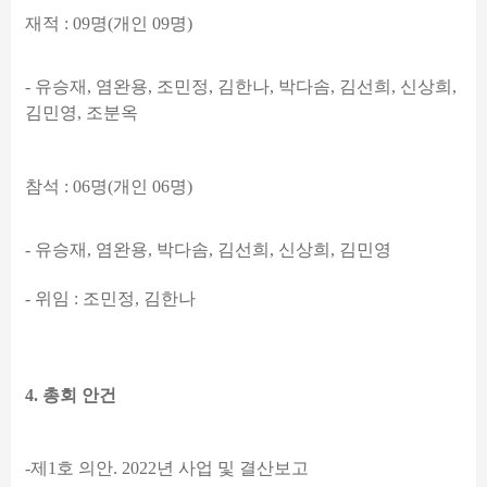
재적
: 09
명
(
개인
09
명
)
-
유승재
,
염완용
,
조민정
,
김한나
,
박다솜
,
김선희
,
신상희
,
김민영
,
조분옥
참석
: 06
명
(
개인
06
명
)
-
유승재
,
염완용
,
박다솜
,
김선희
,
신상희
,
김민영
-
위임
:
조민정
,
김한나
4.
총회 안건
-
제
1
호 의안
. 2022
년 사업 및 결산보고