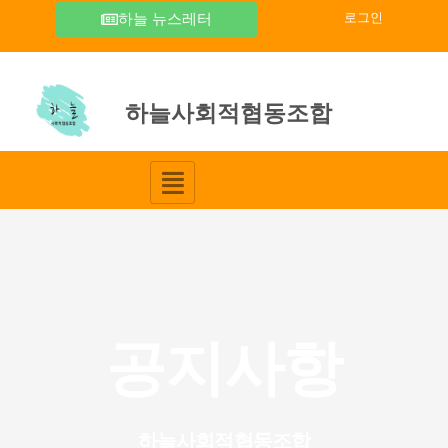
콘
하늘 뉴스레터
로그인
텐
츠
로
건
하늘사회적협동조합
너
뛰
기
공지사항
하늘사회적협동조합